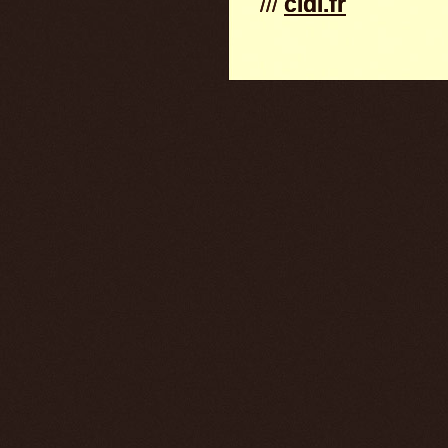
///
cldi.fr