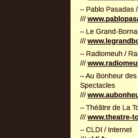
– Pablo Pasadas /
///
www.pablopas
– Le Grand-Bornan
///
www.legrandb
– Radiomeuh / Rad
///
www.radiomeu
– Au Bonheur des M
Spectacles
///
www.aubonhe
– Théâtre de La T
///
www.theatre-t
– CLDI / Internet