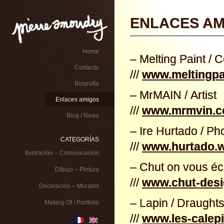
ENLACES AM
Home
– Melting Paint / C
Contacto
///
www.meltingpa
Biografía
– MrMAIN / Artist
Enlaces amigos
///
www.mrmvin.
Blog / News
– Ire Hurtado / P
CATEGORÍAS
///
www.hurtado.w
Ilustración – Comunicación
– Chut on vous éc
Dibujo – Pintura
///
www.chut-des
Decoración – Murales
– Lapin / Draugh
Making Of / Portfolio
///
www.les-calepi