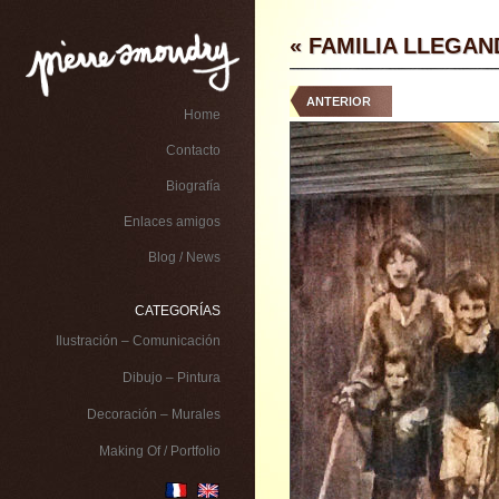
« FAMILIA LLEGAN
ANTERIOR
Home
Contacto
Biografía
Enlaces amigos
Blog / News
CATEGORÍAS
Ilustración – Comunicación
Dibujo – Pintura
Decoración – Murales
Making Of / Portfolio