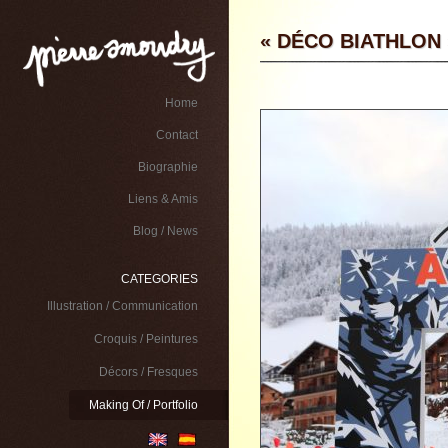
« DÉCO BIATHLON 
Home
Contact
Biographie
Liens & Amis
Blog / News
CATEGORIES
Illustration / Communication
Croquis / Peintures
Décors / Fresques
Making Of / Portfolio