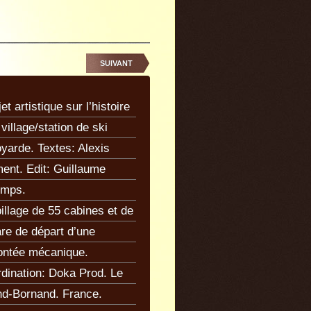
SUIVANT
et artistique sur l’histoire
 village/station de ski
yarde. Textes: Alexis
ent. Edit: Guillaume
emps.
illage de 55 cabines et de
are de départ d’une
ntée mécanique.
dination: Doka Prod. Le
d-Bornand. France.