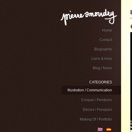
Home
Contact
Biographie
Liens & Amis
Blog / News
CATEGORIES
Illustration / Communication
Croquis / Peintures
Décors / Fresques
Making Of / Portfolio