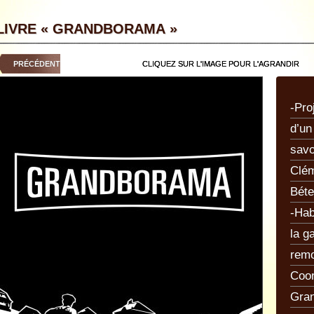
LIVRE « GRANDBORAMA »
PRÉCÉDENT
CLIQUEZ SUR L'IMAGE POUR L'AGRANDIR
-Proj
d’un
savo
Clém
Bét
-Hab
la g
remo
Coor
Gran