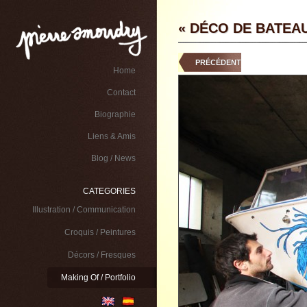
« DÉCO DE BATEAU
PRÉCÉDENT
Home
Contact
Biographie
Liens & Amis
Blog / News
CATEGORIES
Illustration / Communication
Croquis / Peintures
Décors / Fresques
Making Of / Portfolio