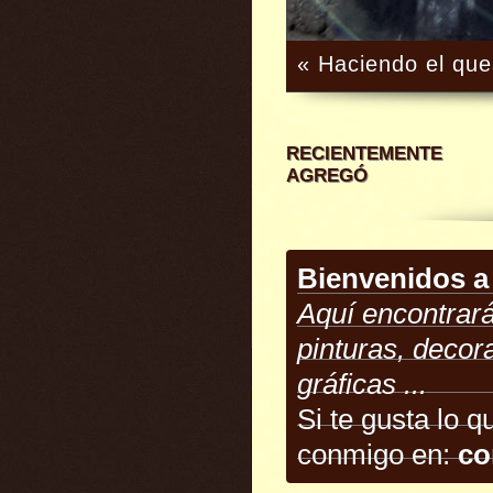
« Haciendo el qu
RECIENTEMENTE
AGREGÓ
Bienvenidos a
Aquí encontrará
pinturas, decora
gráficas ...
Si te gusta lo 
conmigo en:
co