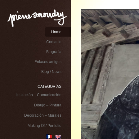
Home
Contacto
Biografía
Enlaces amigos
Blog / News
CATEGORÍAS
Ilustración – Comunicación
Dibujo – Pintura
Decoración – Murales
Making Of / Portfolio